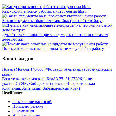
Как ускорить поиск работы: инструменты hh.ru
Как инструменты hh.ru помогают быстрее найти работу
Думайте как нанимающие менеджеры: на что они на самом
деле смотрят
Почему даже опытные кандидаты не могут найти работу
Вакансии дня
Повар (Могоча)
140 000
₽
Форвард, Амитхаша (Забайкальский
край)
Водитель автосамосвала БелАЗ 75131, 75306
з/п не
указана
СУЭК, Сибирская Угольная Энергетическая
Компания, Амитхаша (Забайкальский край)
HeadHunter
Размещение вакансий
Поиск по резюме
О компании
Наши вакансии