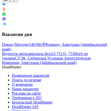
Вакансии дня
Повар (Могоча)
140 000
₽
Форвард, Амитхаша (Забайкальский
край)
Водитель автосамосвала БелАЗ 75131, 75306
з/п не
указана
СУЭК, Сибирская Угольная Энергетическая
Компания, Амитхаша (Забайкальский край)
HeadHunter
Размещение вакансий
Поиск по резюме
О компании
Наши вакансии
Реклама на сайте
Требования к ПО
Безопасный HeadHunter
HeadHunter API