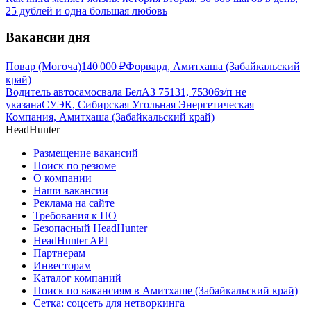
25 дублей и одна большая любовь
Вакансии дня
Повар (Могоча)
140 000
₽
Форвард, Амитхаша (Забайкальский
край)
Водитель автосамосвала БелАЗ 75131, 75306
з/п не
указана
СУЭК, Сибирская Угольная Энергетическая
Компания, Амитхаша (Забайкальский край)
HeadHunter
Размещение вакансий
Поиск по резюме
О компании
Наши вакансии
Реклама на сайте
Требования к ПО
Безопасный HeadHunter
HeadHunter API
Партнерам
Инвесторам
Каталог компаний
Поиск по вакансиям в Амитхаше (Забайкальский край)
Сетка: соцсеть для нетворкинга