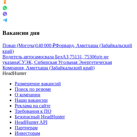
Вакансии дня
Повар (Могоча)
140 000
₽
Форвард, Амитхаша (Забайкальский
край)
Водитель автосамосвала БелАЗ 75131, 75306
з/п не
указана
СУЭК, Сибирская Угольная Энергетическая
Компания, Амитхаша (Забайкальский край)
HeadHunter
Размещение вакансий
Поиск по резюме
О компании
Наши вакансии
Реклама на сайте
Требования к ПО
Безопасный HeadHunter
HeadHunter API
Партнерам
Инвесторам