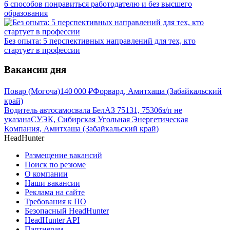
6 способов понравиться работодателю и без высшего
образования
Без опыта: 5 перспективных направлений для тех, кто
стартует в профессии
Вакансии дня
Повар (Могоча)
140 000
₽
Форвард, Амитхаша (Забайкальский
край)
Водитель автосамосвала БелАЗ 75131, 75306
з/п не
указана
СУЭК, Сибирская Угольная Энергетическая
Компания, Амитхаша (Забайкальский край)
HeadHunter
Размещение вакансий
Поиск по резюме
О компании
Наши вакансии
Реклама на сайте
Требования к ПО
Безопасный HeadHunter
HeadHunter API
Партнерам