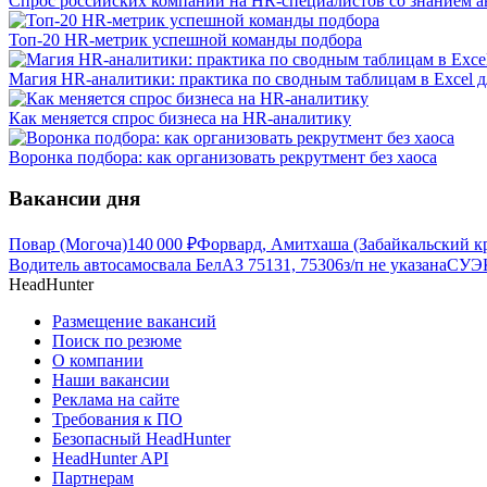
Спрос российских компаний на HR-специалистов со знанием ав
Топ-20 HR-метрик успешной команды подбора
Магия HR-аналитики: практика по сводным таблицам в Excel д
Как меняется спрос бизнеса на HR-аналитику
Воронка подбора: как организовать рекрутмент без хаоса
Вакансии дня
Повар (Могоча)
140 000
₽
Форвард, Амитхаша (Забайкальский к
Водитель автосамосвала БелАЗ 75131, 75306
з/п не указана
СУЭК
HeadHunter
Размещение вакансий
Поиск по резюме
О компании
Наши вакансии
Реклама на сайте
Требования к ПО
Безопасный HeadHunter
HeadHunter API
Партнерам