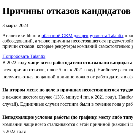
Причины отказов кандидатов и
3 марта 2023
Аналитики hh.ru и
облачной CRM для рекрутмента Talantix
пров
собеседований, а также причины несостоявшегося трудоустрой
причин отказов, которые рекрутеры компаний самостоятельно ука
Попробовать Talantix
В 2022 году
чаще всего работодатели отказывали кандидат
всех причин отказов, плюс 5 пп. к 2021 году). Наиболее распр
получить отказ по данной причине можно от работодателя в сфе
На втором месте по доле в причинах несостоявшегося трудо
в каждом шестом случае (13%, минус 4 пп. к 2021 году). Наиб
случай). Единичные случаи гостинга были в течение года у раб
Неподходящие условия работы (по графику, месту либо типу
компании чаще всего сталкиваются с этой причиной (каждый шес
в 2022 году.