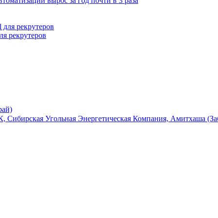
томатизации вырос за год почти в 3 раза
ля рекрутеров
рай)
, Сибирская Угольная Энергетическая Компания, Амитхаша (За