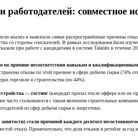
 работодателей: совместное исс
ели анализ и выяснили самые распространённые причины отказо
ства со стороны соискателей. В рамках исследования были изу
зали при работе с кандидатами в системе Talantix в течение 202
ам по причине несоответствия навыкам и квалификационным
остранены отказы по этой причине в сфере добычи сырья (74% от
рах торговли и строительства (по 44%).
устройства — гостинг
(кандидат пропал после оффера или не п
олее часто сталкиваются с таким явлением строительные компан
отодателей из сфер добычи сырья и энергетики.
 занятости) стали причиной каждого десятого несостоявшего
той отказ). Примечательно, что доля отказов в ретейле за год 