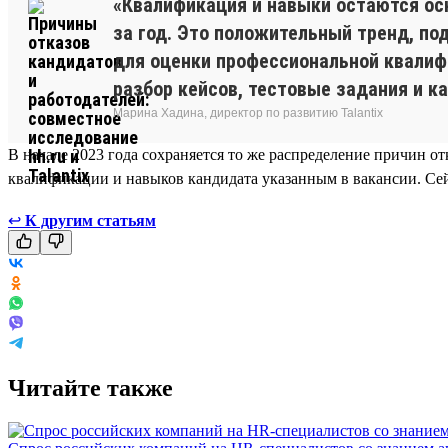
«Квалификация и навыки остаются осн
за год. Это положительный тренд, п
для оценки профессиональной квалиф
разбор кейсов, тестовые задания и 
Марина Хадина, директор по развитию Talantix
В начале 2023 года сохраняется то же распределение причин от
квалификации и навыков кандидата указанным в вакансии. Се
↩
К другим статьям
Читайте также