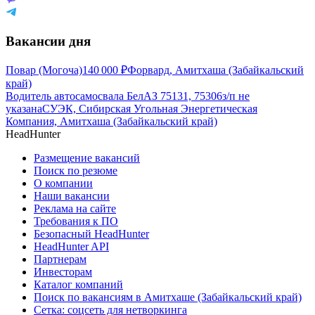
Вакансии дня
Повар (Могоча)
140 000
₽
Форвард, Амитхаша (Забайкальский
край)
Водитель автосамосвала БелАЗ 75131, 75306
з/п не
указана
СУЭК, Сибирская Угольная Энергетическая
Компания, Амитхаша (Забайкальский край)
HeadHunter
Размещение вакансий
Поиск по резюме
О компании
Наши вакансии
Реклама на сайте
Требования к ПО
Безопасный HeadHunter
HeadHunter API
Партнерам
Инвесторам
Каталог компаний
Поиск по вакансиям в Амитхаше (Забайкальский край)
Сетка: соцсеть для нетворкинга