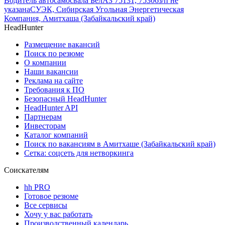
Водитель автосамосвала БелАЗ 75131, 75306
з/п не
указана
СУЭК, Сибирская Угольная Энергетическая
Компания, Амитхаша (Забайкальский край)
HeadHunter
Размещение вакансий
Поиск по резюме
О компании
Наши вакансии
Реклама на сайте
Требования к ПО
Безопасный HeadHunter
HeadHunter API
Партнерам
Инвесторам
Каталог компаний
Поиск по вакансиям в Амитхаше (Забайкальский край)
Сетка: соцсеть для нетворкинга
Соискателям
hh PRO
Готовое резюме
Все сервисы
Хочу у вас работать
Производственный календарь