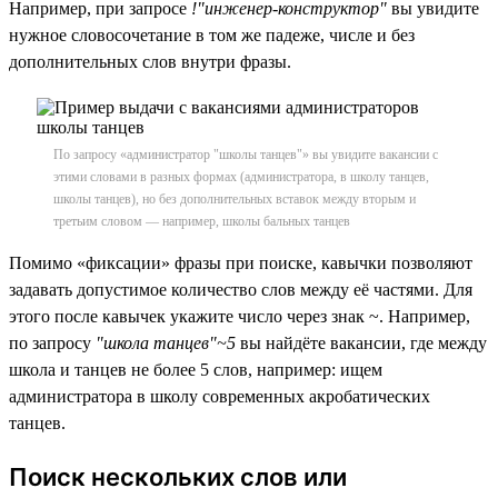
Например, при запросе
!"инженер-конструктор"
вы увидите
нужное словосочетание в том же падеже, числе и без
дополнительных слов внутри фразы.
По запросу «администратор "школы танцев"» вы увидите вакансии с
этими словами в разных формах (администратора, в школу танцев,
школы танцев), но без дополнительных вставок между вторым и
третьим словом — например, школы бальных танцев
Помимо «фиксации» фразы при поиске, кавычки позволяют
задавать допустимое количество слов между её частями. Для
этого после кавычек укажите число через знак ~. Например,
по запросу
"школа танцев"~5
вы найдёте вакансии, где между
школа и танцев не более 5 слов, например: ищем
администратора в школу современных акробатических
танцев.
Поиск нескольких слов или