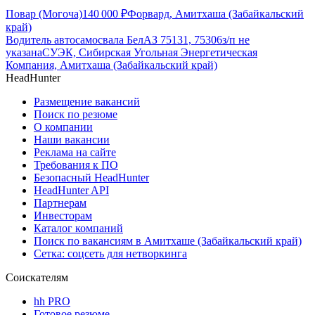
Повар (Могоча)
140 000
₽
Форвард, Амитхаша (Забайкальский
край)
Водитель автосамосвала БелАЗ 75131, 75306
з/п не
указана
СУЭК, Сибирская Угольная Энергетическая
Компания, Амитхаша (Забайкальский край)
HeadHunter
Размещение вакансий
Поиск по резюме
О компании
Наши вакансии
Реклама на сайте
Требования к ПО
Безопасный HeadHunter
HeadHunter API
Партнерам
Инвесторам
Каталог компаний
Поиск по вакансиям в Амитхаше (Забайкальский край)
Сетка: соцсеть для нетворкинга
Соискателям
hh PRO
Готовое резюме