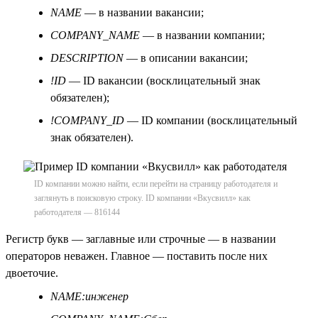
NAME
— в названии вакансии;
COMPANY_NAME
— в названии компании;
DESCRIPTION
— в описании вакансии;
!ID
— ID вакансии (восклицательный знак
обязателен);
!COMPANY_ID
— ID компании (восклицательный
знак обязателен).
ID компании можно найти, если перейти на страницу работодателя и
заглянуть в поисковую строку. ID компании «Вкусвилл» как
работодателя — 816144
Регистр букв — заглавные или строчные — в названии
операторов неважен. Главное — поставить после них
двоеточие.
NAME:инженер