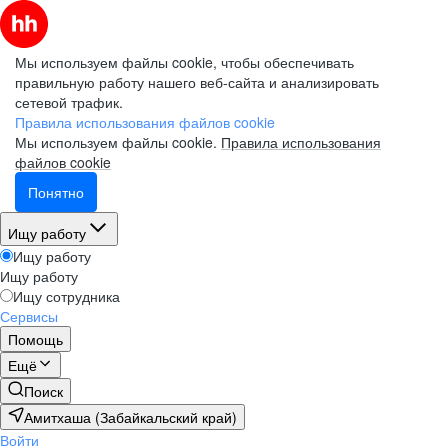
Мы используем файлы cookie, чтобы обеспечивать
правильную работу нашего веб-сайта и анализировать
сетевой трафик.
Электронная почта (рабочая)
Электронная почта (рабочая)
Электронная почта (рабочая)
Правила использования файлов cookie
Мы используем файлы cookie.
Правила использования
файлов cookie
Понятно
Фамилия
Фамилия
Фамилия
Ищу работу
Ищу работу
Ищу работу
Имя
Имя
Имя
Ищу сотрудника
Сервисы
Помощь
Компания
Компания
Компания
Ещё
Поиск
Амитхаша (Забайкальский край)
Войти
Подписаться на рассылку
Подписаться на рассылку