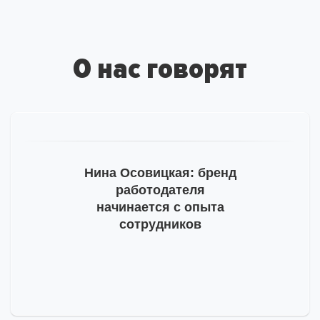
за подписку
на рассылку
О нас говорят
На ваш адрес отправлено письмо от hh.ru, необходимо
подтвердить e-mail.
Тогда мы сможем отправлять вам важную
информацию про развитие бренда работодателя.
Пожалуйста, проверьте почту и, на всякий случай,
Нина Осовицкая: бренд
просмотрите папку «Спам».
работодателя
начинается с опыта
сотрудников