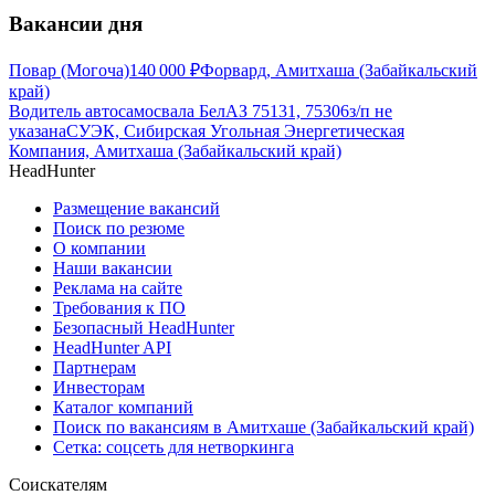
Вакансии дня
Повар (Могоча)
140 000
₽
Форвард, Амитхаша (Забайкальский
край)
Водитель автосамосвала БелАЗ 75131, 75306
з/п не
указана
СУЭК, Сибирская Угольная Энергетическая
Компания, Амитхаша (Забайкальский край)
HeadHunter
Размещение вакансий
Поиск по резюме
О компании
Наши вакансии
Реклама на сайте
Требования к ПО
Безопасный HeadHunter
HeadHunter API
Партнерам
Инвесторам
Каталог компаний
Поиск по вакансиям в Амитхаше (Забайкальский край)
Сетка: соцсеть для нетворкинга
Соискателям