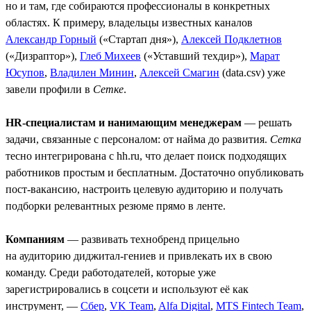
но и там, где собираются профессионалы в конкретных
областях. К примеру, владельцы известных каналов
Александр Горный
(«Стартап дня»),
Алексей Подклетнов
(«Дизраптор»),
Глеб Михеев
(«Уставший техдир»),
Марат
Юсупов
,
Владилен Минин
,
Алексей Смагин
(data.csv) уже
завели профили в
Сетке
.
HR-специалистам и нанимающим менеджерам
— решать
задачи, связанные с персоналом: от найма до развития.
Сетка
тесно интегрирована с hh.ru, что делает поиск подходящих
работников простым и бесплатным. Достаточно опубликовать
пост-вакансию, настроить целевую аудиторию и получать
подборки релевантных резюме прямо в ленте.
Компаниям
— развивать технобренд прицельно
на аудиторию диджитал-гениев и привлекать их в свою
команду. Среди работодателей, которые уже
зарегистрировались в соцсети и используют её как
инструмент, —
Сбер
,
VK Team
,
Alfa Digital
,
MTS Fintech Team
,