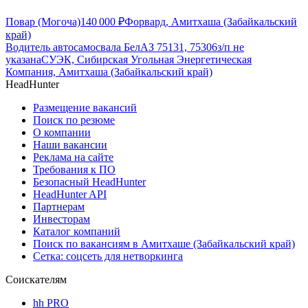
Повар (Могоча)
140 000
₽
Форвард, Амитхаша (Забайкальский
край)
Водитель автосамосвала БелАЗ 75131, 75306
з/п не
указана
СУЭК, Сибирская Угольная Энергетическая
Компания, Амитхаша (Забайкальский край)
HeadHunter
Размещение вакансий
Поиск по резюме
О компании
Наши вакансии
Реклама на сайте
Требования к ПО
Безопасный HeadHunter
HeadHunter API
Партнерам
Инвесторам
Каталог компаний
Поиск по вакансиям в Амитхаше (Забайкальский край)
Сетка: соцсеть для нетворкинга
Соискателям
hh PRO