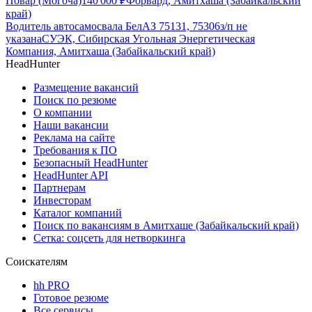
Повар (Могоча)
140 000
₽
Форвард, Амитхаша (Забайкальский
край)
Водитель автосамосвала БелАЗ 75131, 75306
з/п не
указана
СУЭК, Сибирская Угольная Энергетическая
Компания, Амитхаша (Забайкальский край)
HeadHunter
Размещение вакансий
Поиск по резюме
О компании
Наши вакансии
Реклама на сайте
Требования к ПО
Безопасный HeadHunter
HeadHunter API
Партнерам
Инвесторам
Каталог компаний
Поиск по вакансиям в Амитхаше (Забайкальский край)
Сетка: соцсеть для нетворкинга
Соискателям
hh PRO
Готовое резюме
Все сервисы