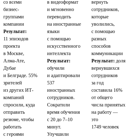
со всеми
в видеоформат
вернуть
бизнес-
и мгновенно
сотрудников,
группами
переводить
которые
компании
на иностранные
уволились,
Результат:
языки
с помощью
11 эпизодов
с помощью
разных
проекта
искусственного
способов
в Москве,
интеллекта
коммуникации
Алма-Ате,
Результат:
Результат:
доля
Дубае
обучили
вернувшихся
и Белграде. 55%
и адаптировали
сотрудников
зрителей
537
за год
из других ИТ-
иностранных
составила 16%
компаний
сотрудников.
от общего
спросили, куда
Сократили
числа принятых
отправить
время обучения
на работу —
резюме, чтобы
с 20 до 7–10
это
работать
минут.
1749 человек
с героями
Улучшили