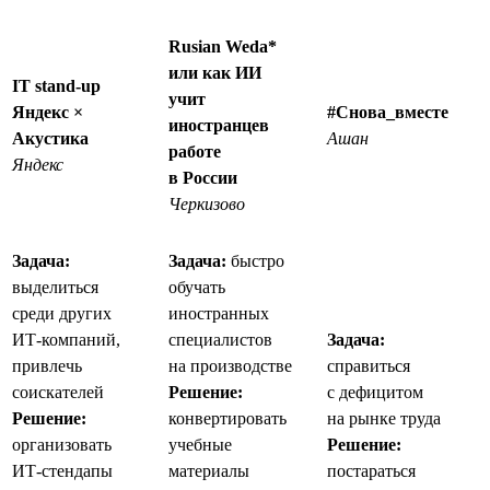
Rusian Weda*
или как ИИ
IT stand-up
учит
Яндекс ×
#Снова_вместе
иностранцев
Акустика
Ашан
работе
Яндекс
в России
Черкизово
Задача:
Задача:
быстро
выделиться
обучать
среди других
иностранных
ИТ-компаний,
специалистов
Задача:
привлечь
на производстве
справиться
соискателей
Решение:
с дефицитом
Решение:
конвертировать
на рынке труда
организовать
учебные
Решение:
ИТ-стендапы
материалы
постараться