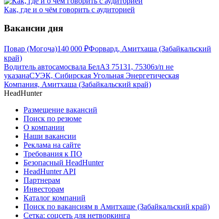
Как, где и о чём говорить с аудиторией
Вакансии дня
Повар (Могоча)
140 000
₽
Форвард, Амитхаша (Забайкальский
край)
Водитель автосамосвала БелАЗ 75131, 75306
з/п не
указана
СУЭК, Сибирская Угольная Энергетическая
Компания, Амитхаша (Забайкальский край)
HeadHunter
Размещение вакансий
Поиск по резюме
О компании
Наши вакансии
Реклама на сайте
Требования к ПО
Безопасный HeadHunter
HeadHunter API
Партнерам
Инвесторам
Каталог компаний
Поиск по вакансиям в Амитхаше (Забайкальский край)
Сетка: соцсеть для нетворкинга