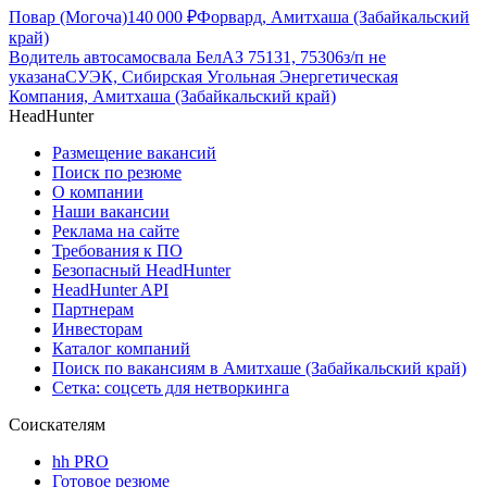
Повар (Могоча)
140 000
₽
Форвард, Амитхаша (Забайкальский
край)
Водитель автосамосвала БелАЗ 75131, 75306
з/п не
указана
СУЭК, Сибирская Угольная Энергетическая
Компания, Амитхаша (Забайкальский край)
HeadHunter
Размещение вакансий
Поиск по резюме
О компании
Наши вакансии
Реклама на сайте
Требования к ПО
Безопасный HeadHunter
HeadHunter API
Партнерам
Инвесторам
Каталог компаний
Поиск по вакансиям в Амитхаше (Забайкальский край)
Сетка: соцсеть для нетворкинга
Соискателям
hh PRO
Готовое резюме