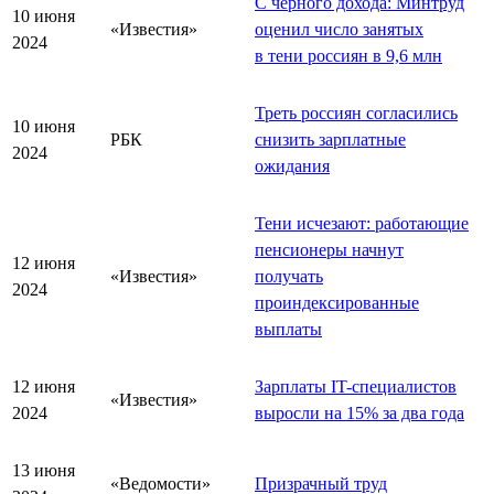
С чёрного дохода: Минтруд
10 июня
«Известия»
оценил число занятых
2024
в тени россиян в 9,6 млн
Треть россиян согласились
10 июня
РБК
снизить зарплатные
2024
ожидания
Тени исчезают: работающие
пенсионеры начнут
12 июня
«Известия»
получать
2024
проиндексированные
выплаты
12 июня
Зарплаты IT-специалистов
«Известия»
2024
выросли на 15% за два года
13 июня
«Ведомости»
Призрачный труд