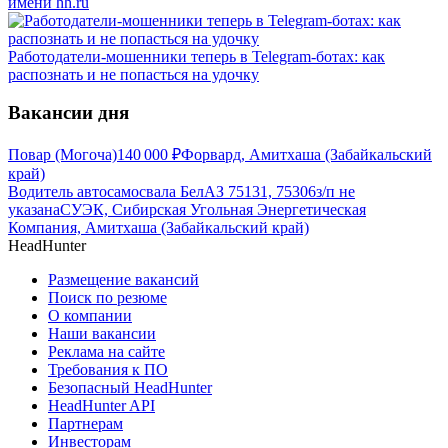
имени hh.ru
Работодатели-мошенники теперь в Telegram-ботах: как
распознать и не попасться на удочку
Вакансии дня
Повар (Могоча)
140 000
₽
Форвард, Амитхаша (Забайкальский
край)
Водитель автосамосвала БелАЗ 75131, 75306
з/п не
указана
СУЭК, Сибирская Угольная Энергетическая
Компания, Амитхаша (Забайкальский край)
HeadHunter
Размещение вакансий
Поиск по резюме
О компании
Наши вакансии
Реклама на сайте
Требования к ПО
Безопасный HeadHunter
HeadHunter API
Партнерам
Инвесторам