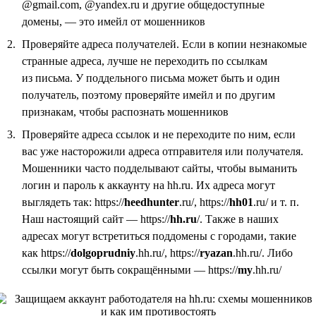
@gmail.com, @yandex.ru и другие общедоступные
домены, — это имейл от мошенников
Проверяйте адреса получателей. Если в копии незнакомые
странные адреса, лучше не переходить по ссылкам
из письма. У поддельного письма может быть и один
получатель, поэтому проверяйте имейл и по другим
признакам, чтобы распознать мошенников
Проверяйте адреса ссылок и не переходите по ним, если
вас уже насторожили адреса отправителя или получателя.
Мошенники часто подделывают сайты, чтобы выманить
логин и пароль к аккаунту на hh.ru. Их адреса могут
выглядеть так: https://
heedhunter
.ru/, https://
hh01
.ru/ и т. п.
Наш настоящий сайт — https://
hh.ru
/. Также в наших
адресах могут встретиться поддомены с городами, такие
как https://
dolgoprudniy
.hh.ru/, https://
ryazan
.hh.ru/. Либо
ссылки могут быть сокращёнными — https://
my
.hh.ru/