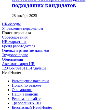
подходящих кандидатов
28 ноября 2025
HR-беседы
Управление персоналом
Поиск персонала
Собеседования
HR-маркетинг
Бренд работодателя
Оценка и развитие навыков
Трудовое право
Обновления
Автоматизация HR
1
2
3
4
5
6
7
8
9
10
11
...
47
дальше
HeadHunter
Размещение вакансий
Поиск по резюме
О компании
Наши вакансии
Реклама на сайте
Требования к ПО
Безопасный HeadHunter