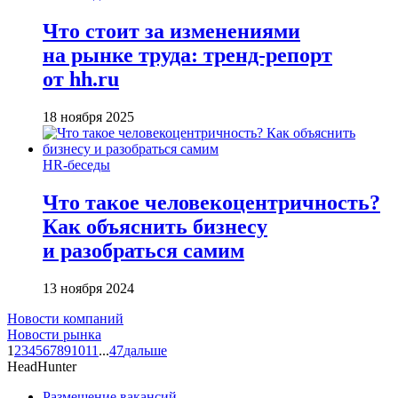
Что стоит за изменениями
на рынке труда: тренд-репорт
от hh.ru
18 ноября 2025
HR-беседы
Что такое человеко­центричность?
Как объяснить бизнесу
и разобраться самим
13 ноября 2024
Новости компаний
Новости рынка
1
2
3
4
5
6
7
8
9
10
11
...
47
дальше
HeadHunter
Размещение вакансий