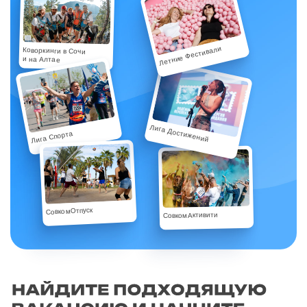
Летние Фестивали
Коворкинги в Сочи
и на Алтае
Лига Достижений
Лига Спорта
СовкомОтпуск
СовкомАктивити