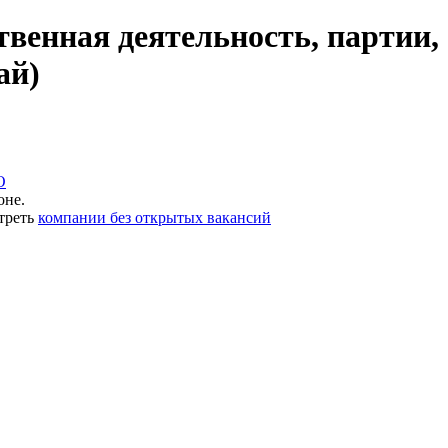
венная деятельность, партии,
ай)
О
оне.
треть
компании без открытых вакансий