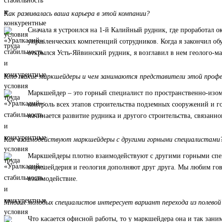
Как развивалась ваша карьера в этой компании?
Сначала я устроился на 1-й Калийный рудник, где проработал 
управленческих компетенций сотрудников. Когда я закончил об
открылся Усть-Яйвинский рудник, я возглавил в нем геолого-м
Кто такие маркшейдеры и чем занимаются представители этой профес
Маркшейдер – это горный специалист по пространственно-изом
контроль всех этапов строительства подземных сооружений и г
начинается развитие рудника и другого строительства, связанно
Как взаимодействуют маркшейдеры с другими горными специалистами
Маркшейдеры плотно взаимодействуют с другими горными специа
маркшейдерия и геология дополняют друг друга. Мы любим гово
взаимодействие.
Многих молодых специалистов интересует вариант перехода из полево
Что касается офисной работы, то у маркшейдера она и так зан