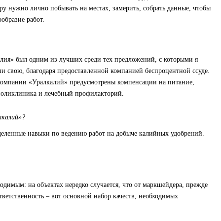
ру нужно лично побывать на местах, замерить, собрать данные, чтобы
образие работ.
алия» был одним из лучших среди тех предложений, с которыми я
ли свою, благодаря предоставленной компанией беспроцентной ссуде.
ов компании «Уралкалий» предусмотрены компенсации на питание,
 поликлиника и лечебный профилакторий.
лкалий»?
еделенные навыки по ведению работ на добыче калийных удобрений.
одимым: на объектах нередко случается, что от маркшейдера, прежде
тветственность – вот основной набор качеств, необходимых