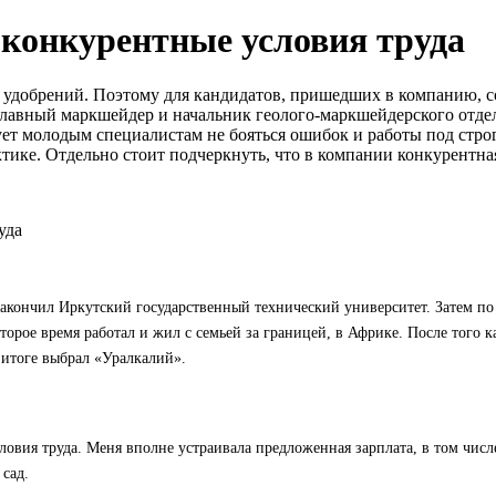
 конкурентные условия труда
 удобрений. Поэтому для кандидатов, пришедших в компанию, со
главный маркшейдер и начальник геолого-маркшейдерского отде
ует молодым специалистам не бояться ошибок и работы под стро
ке. Отдельно стоит подчеркнуть, что в компании конкурентная 
закончил Иркутский государственный технический университет. Затем по 
торое время работал и жил с семьей за границей, в Африке. После того к
в итоге выбрал «Уралкалий».
ловия труда. Меня вполне устраивала предложенная зарплата, в том чис
 сад.