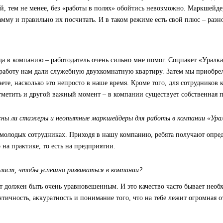
ой, тем не менее, без «работы в полях» обойтись невозможно. Маркшейде
амму и правильно их посчитать. И в таком режиме есть свой плюс – разно
а в компанию – работодатель очень сильно мне помог. Соцпакет «Уралк
 работу нам дали служебную двухкомнатную квартиру. Затем мы приобре
аете, насколько это непросто в наше время. Кроме того, для сотрудник
 отметить и другой важный момент – в компании существует собственная
жны ли стажеры и неопытные маркшейдеры для работы в компании «Ура
в молодых сотрудниках. Приходя в нашу компанию, ребята получают опр
на практике, то есть на предприятии.
лист, чтобы успешно развиваться в компании?
т должен быть очень уравновешенным. И это качество часто бывает необх
тичность, аккуратность и понимание того, что на тебе лежит огромная о