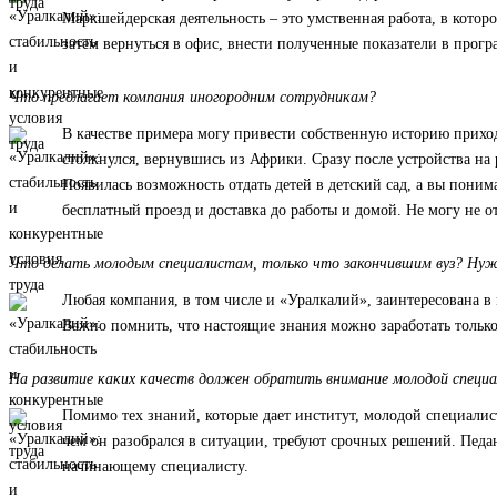
Маркшейдерская деятельность – это умственная работа, в котор
затем вернуться в офис, внести полученные показатели в прогр
Что предлагает компания иногородним сотрудникам?
В качестве примера могу привести собственную историю приход
столкнулся, вернувшись из Африки. Сразу после устройства на
Появилась возможность отдать детей в детский сад, а вы поним
бесплатный проезд и доставка до работы и домой. Не могу не
Что делать молодым специалистам, только что закончившим вуз? Ну
Любая компания, в том числе и «Уралкалий», заинтересована 
Важно помнить, что настоящие знания можно заработать только 
На развитие каких качеств должен обратить внимание молодой специа
Помимо тех знаний, которые дает институт, молодой специалис
чем он разобрался в ситуации, требуют срочных решений. Педан
начинающему специалисту.