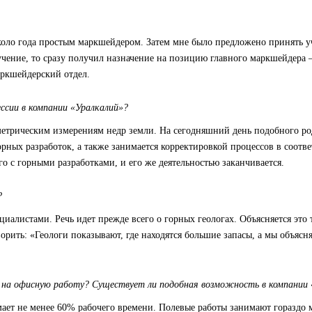
около года простым маркшейдером. Затем мне было предложено принять у
учение, то сразу получил назначение на позицию главного маркшейдера –
аркшейдерский отдел.
сии в компании «Уралкалий»?
етрическим измерениям недр земли. На сегодняшний день подобного род
орных разработок, а также занимается корректировкой процессов в соот
го с горными разработками, и его же деятельностью заканчивается.
?
листами. Речь идет прежде всего о горных геологах. Объясняется это т
рить: «Геологи показывают, где находятся большие запасы, а мы объясн
й на офисную работу? Существует ли подобная возможность в компании
имает не менее 60% рабочего времени. Полевые работы занимают гораздо