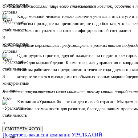
С какими сложностями чаще всего сталкивается новичок, особенно в п
Когда молодой человек только закончил учиться в институте и в
когда вы приходите на предприятие, не надо бояться, что вы че
человека получается высококвалифицированный специалист.
Какие карьерные перспективы предусмотрены в рамках вашего подразд
Один рудник строится, другой находится на стадии проектирова
места для маркшейдеров. Кроме того, для управления и коорд
Если вы работаете на предприятии в течение года-двух и проя
которые являются выходцами из обычных горных маркшейдеров. 
В качестве напутственного слова скажите, почему стоит попробовать
Компания «Уралкалий» – это лидер в своей отрасли. Мы даем с
большие возможности для развития, благодаря нашим программа
СМОТРЕТЬ ФОТО
Посмотреть вакансии компании УРАЛКАЛИЙ