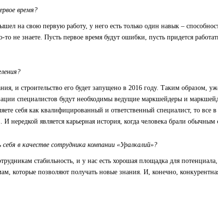
ервое время?
ышел на свою первую работу, у него есть только один навык – способность
го-то не знаете. Пусть первое время будут ошибки, пусть придется работа
еления?
ния, и строительство его будет запущено в 2016 году. Таким образом, у
инации специалистов будут необходимы ведущие маркшейдеры и маркшейд
вляете себя как квалифицированный и ответственный специалист, то все 
И нередкой является карьерная история, когда человека брали обычным 
 себя в качестве сотрудника компании «Уралкалий»?
отрудникам стабильность, и у нас есть хорошая площадка для потенциа
м, которые позволяют получать новые знания. И, конечно, конкурентная