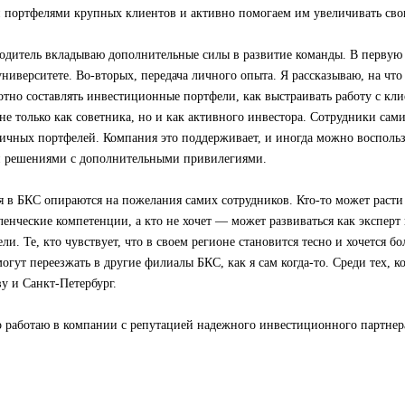
портфелями крупных клиентов и активно помогаем им увеличивать сво
одитель вкладываю дополнительные силы в развитие команды. В первую 
ниверситете. Во-вторых, передача личного опыта. Я рассказываю, на чт
мотно составлять инвестиционные портфели, как выстраивать работу с кли
не только как советника, но и как активного инвестора. Сотрудники са
личных портфелей. Компания это поддерживает, и иногда можно воспольз
 решениями с дополнительными привилегиями.
 в БКС опираются на пожелания самих сотрудников. Кто-то может расти 
ленческие компетенции, а кто не хочет — может развиваться как эксперт
ли. Те, кто чувствует, что в своем регионе становится тесно и хочется 
огут переезжать в другие филиалы БКС, как я сам когда-то. Среди тех, ко
у и Санкт-Петербург.
то работаю в компании с репутацией надежного инвестиционного партнер