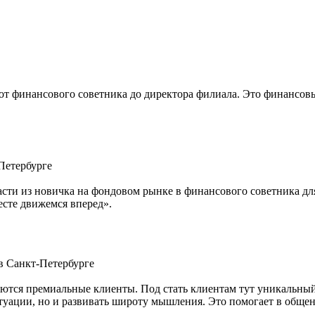
 от финансового советника до директора филиала. Это финансов
Петербурге
расти из новичка на фондовом рынке в финансового советника дл
есте движемся вперед».
в Санкт-Петербурге
тся премиальные клиенты. Под стать клиентам тут уникальный 
итуации, но и развивать широту мышления. Это помогает в общ