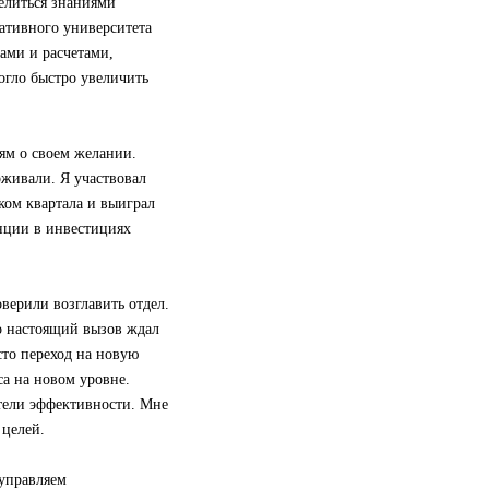
делиться знаниями
ративного университета
ами и расчетами,
огло быстро увеличить
лям о своем желании.
живали. Я участвовал
ом квартала и выиграл
нции в инвестициях
оверили возглавить отдел.
Но настоящий вызов ждал
сто переход на новую
са на новом уровне.
атели эффективности. Мне
 целей.
 управляем