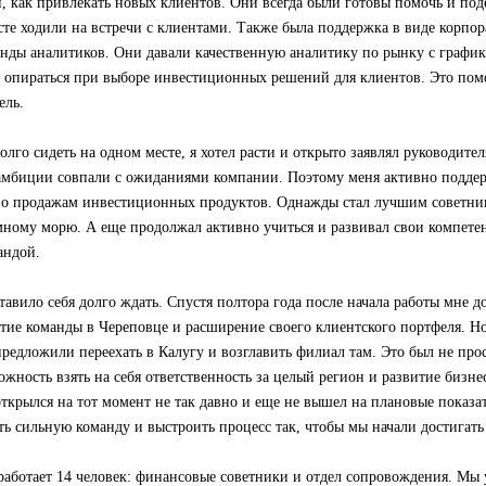
и, как привлекать новых клиентов. Они всегда были готовы помочь и по
те ходили на встречи с клиентами. Также была поддержка в виде корпо
анды аналитиков. Они давали качественную аналитику по рынку с график
 опираться при выборе инвестиционных решений для клиентов. Это пом
ель.
олго сидеть на одном месте, я хотел расти и открыто заявлял руководите
амбиции совпали с ожиданиями компании. Поэтому меня активно поддер
по продажам инвестиционных продуктов. Однажды стал лучшим советник
мному морю. А еще продолжал активно учиться и развивал свои компете
андой.
авило себя долго ждать. Спустя полтора года после начала работы мне д
итие команды в Череповце и расширение своего клиентского портфеля. 
предложили переехать в Калугу и возглавить филиал там. Это был не про
ожность взять на себя ответственность за целый регион и развитие бизне
ткрылся на тот момент не так давно и еще не вышел на плановые показ
ь сильную команду и выстроить процесс так, чтобы мы начали достигать
работает 14 человек: финансовые советники и отдел сопровождения. Мы