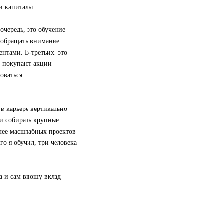
и капиталы.
очередь, это обучение
о обращать внимание
ентами. В-третьих, это
ми покупают акции
оваться
в карьере вертикально
 и собирать крупные
более масштабных проектов
го я обучил, три человека
а и сам вношу вклад