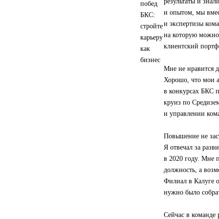
результаты и знал
и опытом, мы вмес
и экспертизы ком
на которую можно
клиентский портф
Мне не нравится д
Хорошо, что мои 
в конкурсах БКС 
круиз по Средизе
и управлении ком
Повышение не заст
Я отвечал за разв
в 2020 году. Мне 
должность, а возм
Филиал в Калуге о
нужно было собрат
Сейчас в команде 