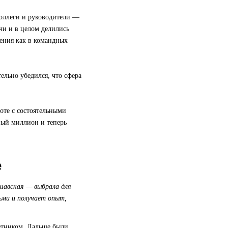
коллеги и руководители —
чи и в целом делились
ения как в командных
ельно убедился, что сфера
оте с состоятельными
рвый миллион и теперь
е
шавская — выбрала для
ьми и получает опыт,
ветником. Дальше были