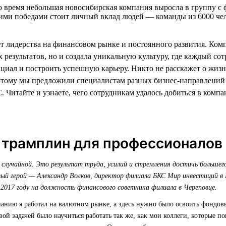
о время небольшая новосибирская компания выросла в группу с ф
ими победами стоит личный вклад людей — команды из 6000 чел
ет лидерства на финансовом рынке и постоянного развития. Ком
 результатов, но и создала уникальную культуру, где каждый со
нциал и построить успешную карьеру. Никто не расскажет о жиз
этому мы предложили специалистам разных бизнес-направлений
 Читайте и узнаете, чего сотрудникам удалось добиться в компа
 трамплин для профессионалов
 случайной. Это результат труда, усилий и стремления достичь большего
й герой — Александр Волков, директор филиала БКС Мир инвестиций в 
 2017 году на должность финансового советника филиала в Череповце.
панию я работал на валютном рынке, а здесь нужно было освоить фондо
ой задачей было научиться работать так же, как мои коллеги, которые п