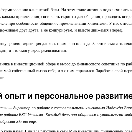
к формированию клиентской базы. На этом этапе активно подключились 
 каналы привлечения, составлять скрипты для общения, проводить встре
числе про особенности общения с премиальными клиентами. У нас отнош
держиваем друг друга, а не конкурируем, и вместе движемся вперед.
ущениям, адаптация длилась примерно полгода. За это время я окончат
дят, и что смогу здесь реализоваться.
овичка в инвестиционной сфере я вырос до финансового советника по раб
л мой собственный вызов себе, и я с ним справился. Заработал свой пе
ше.
 опыт и персональное развити
атьи — директор по работе с состоятельными клиентами Надежда Вар
ние работы БКС Ультима. Каждый день она общается с уникальными люд
обрести где-то еще.
,5 года назад. Сначала работала в сети Мир инвестиций финансовым со