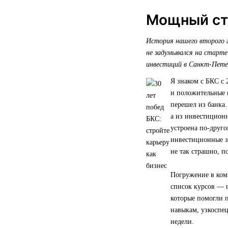
Мощный ста
История нашего второго г
не задумывался на старте
инвестиций в Санкт-Пете
Я знаком с БКС с 
и положительные 
перешел из банка.
а из инвестицион
устроена по-друго
инвестиционные за
не так страшно, п
Погружение в ком
список курсов — 
которые помогли п
навыкам, узкоспе
недели.