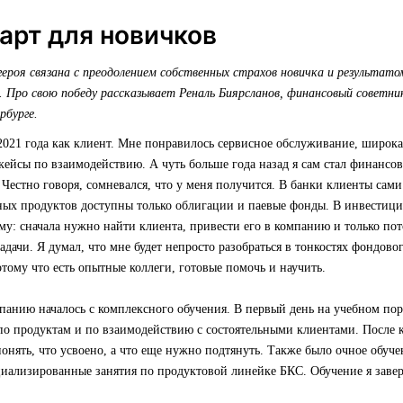
рт для новичков
ероя связана с преодолением собственных страхов новичка и результато
. Про свою победу рассказывает Реналь Биярсланов, финансовый советн
рбурге.
2021 года как клиент. Мне понравилось сервисное обслуживание, широк
кейсы по взаимодействию. А чуть больше года назад я сам стал финанс
 Честно говоря, сомневался, что у меня получится. В банки клиенты сами
ных продуктов доступны только облигации и паевые фонды. В инвестиц
му: сначала нужно найти клиента, привести его в компанию и только пот
дачи. Я думал, что мне будет непросто разобраться в тонкостях фондовог
отому что есть опытные коллеги, готовые помочь и научить.
панию началось с комплексного обучения. В первый день на учебном по
по продуктам и по взаимодействию с состоятельными клиентами. После к
онять, что усвоено, а что еще нужно подтянуть. Также было очное обуч
циализированные занятия по продуктовой линейке БКС. Обучение я зав