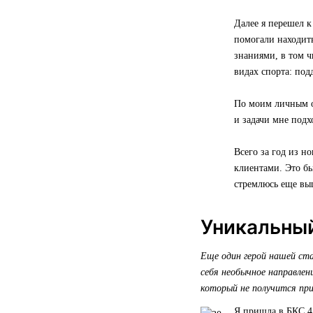
Далее я перешел 
помогали находить
знаниями, в том 
видах спорта: под
По моим личным ощ
и задачи мне подхо
Всего за год из н
клиентами. Это бы
стремлюсь еще вы
Уникальный
Еще один герой нашей ст
себя необычное направле
который не получится при
Я пришла в БКС 4