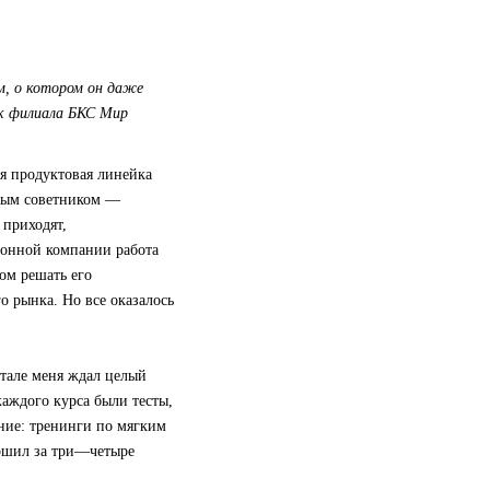
м, о котором он даже
ик филиала БКС Мир
ая продуктовая линейка
овым советником —
 приходят,
ионной компании работа
ом решать его
о рынка. Но все оказалось
ртале меня ждал целый
аждого курса были тесты,
ение: тренинги по мягким
ершил за три—четыре