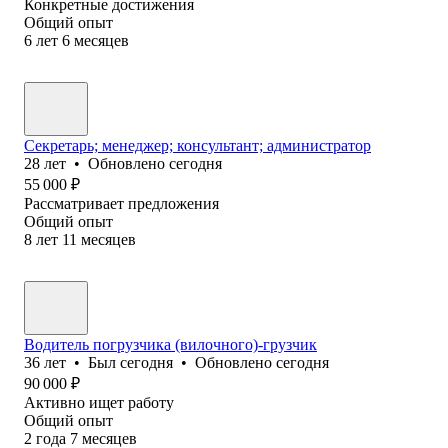
Конкретные достижения
Общий опыт
6
лет
6
месяцев
Секретарь; менеджер; консультант; администратор
28
лет
•
Обновлено
сегодня
55 000
₽
Рассматривает предложения
Общий опыт
8
лет
11
месяцев
Водитель погрузчика (вилочного)-грузчик
36
лет
•
Был
сегодня
•
Обновлено
сегодня
90 000
₽
Активно ищет работу
Общий опыт
2
года
7
месяцев