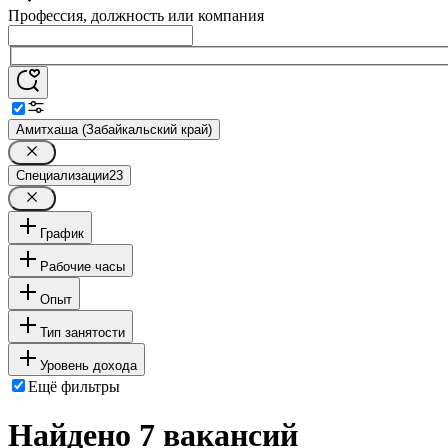
Профессия, должность или компания
Амитхаша (Забайкальский край)
Специализации
23
График
Рабочие часы
Опыт
Тип занятости
Уровень дохода
Ещё фильтры
Найдено 7 вакансий