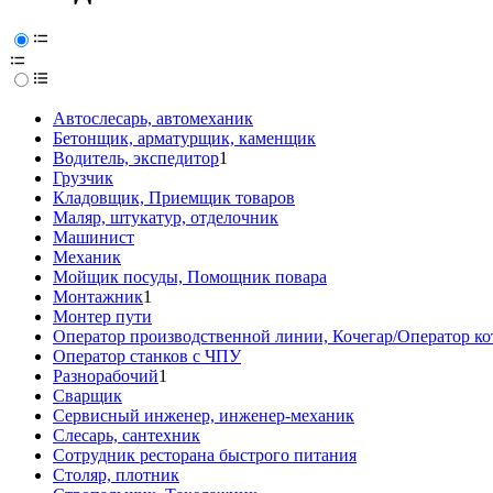
Автослесарь, автомеханик
Бетонщик, арматурщик, каменщик
Водитель, экспедитор
1
Грузчик
Кладовщик, Приемщик товаров
Маляр, штукатур, отделочник
Машинист
Механик
Мойщик посуды, Помощник повара
Монтажник
1
Монтер пути
Оператор производственной линии, Кочегар/Оператор ко
Оператор станков с ЧПУ
Разнорабочий
1
Сварщик
Сервисный инженер, инженер-механик
Слесарь, сантехник
Сотрудник ресторана быстрого питания
Столяр, плотник