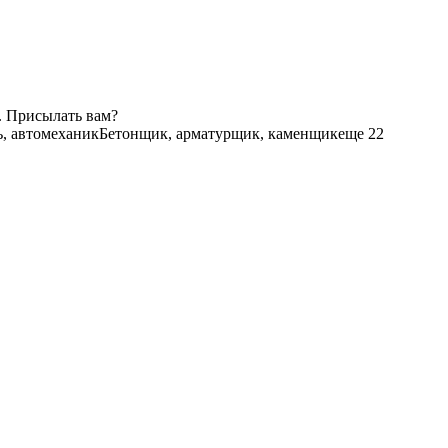
. Присылать вам?
ь, автомеханик
Бетонщик, арматурщик, каменщик
еще 22