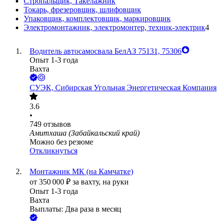
Стропальщик, Такелажник
Токарь, фрезеровщик, шлифовщик
Упаковщик, комплектовщик, маркировщик
Электромонтажник, электромонтер, техник-электрик
4
Водитель автосамосвала БелАЗ 75131, 75306
Опыт 1-3 года
Вахта
СУЭК, Сибирская Угольная Энергетическая Компания
3.6
•
749
отзывов
Амитхаша (Забайкальский край)
Можно без резюме
Откликнуться
Монтажник МК (на Камчатке)
от
350 000
₽
за вахту,
на руки
Опыт 1-3 года
Вахта
Выплаты: Два раза в месяц