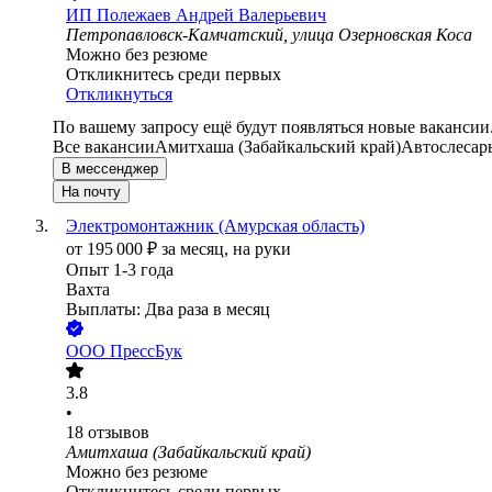
ИП
Полежаев Андрей Валерьевич
Петропавловск-Камчатский, улица Озерновская Коса
Можно без резюме
Откликнитесь среди первых
Откликнуться
По вашему запросу ещё будут появляться новые вакансии
Все вакансии
Амитхаша (Забайкальский край)
Автослесар
В мессенджер
На почту
Электромонтажник (Амурская область)
от
195 000
₽
за месяц,
на руки
Опыт 1-3 года
Вахта
Выплаты: Два раза в месяц
ООО
ПрессБук
3.8
•
18
отзывов
Амитхаша (Забайкальский край)
Можно без резюме
Откликнитесь среди первых