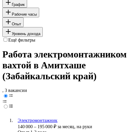
График
Рабочие часы
Опыт
Уровень дохода
Ещё фильтры
Работа электромонтажником
вахтой в Амитхаше
(Забайкальский край)
, 3 вакансии
Электромонтажник
140 000
–
195 000
₽
за месяц,
на руки