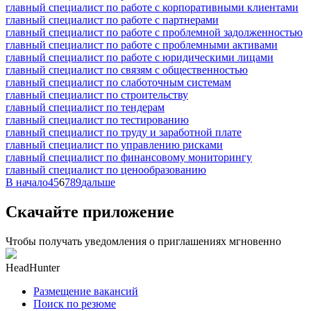
главный специалист по работе с корпоративными клиентами
главный специалист по работе с партнерами
главный специалист по работе с проблемной задолженностью
главный специалист по работе с проблемными активами
главный специалист по работе с юридическими лицами
главный специалист по связям с общественностью
главный специалист по слаботочным системам
главный специалист по строительству
главный специалист по тендерам
главный специалист по тестированию
главный специалист по труду и заработной плате
главный специалист по управлению рисками
главный специалист по финансовому мониторингу
главный специалист по ценообразованию
В начало
4
5
6
7
8
9
дальше
Скачайте приложение
Чтобы получать уведомления о приглашениях мгновенно
HeadHunter
Размещение вакансий
Поиск по резюме