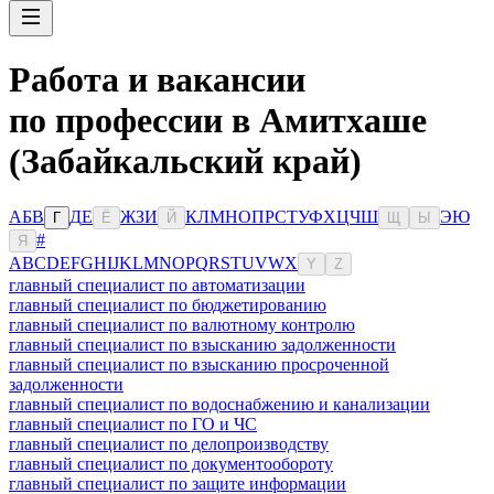
Работа и вакансии
по профессии в Амитхаше
(Забайкальский край)
А
Б
В
Д
Е
Ж
З
И
К
Л
М
Н
О
П
Р
С
Т
У
Ф
Х
Ц
Ч
Ш
Э
Ю
Г
Ё
Й
Щ
Ы
#
Я
A
B
C
D
E
F
G
H
I
J
K
L
M
N
O
P
Q
R
S
T
U
V
W
X
Y
Z
главный специалист по автоматизации
главный специалист по бюджетированию
главный специалист по валютному контролю
главный специалист по взысканию задолженности
главный специалист по взысканию просроченной
задолженности
главный специалист по водоснабжению и канализации
главный специалист по ГО и ЧС
главный специалист по делопроизводству
главный специалист по документообороту
главный специалист по защите информации