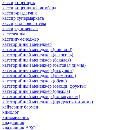
кассир-оценщик
кассир-оценщик в ломбард
кассир-раздатчик
кассир супермаркета
кассир торгового зала
кассир-универсал
кастелянша
кастинг-менеджер
категорийный менеджер
категорийный менеджер (non food)
категорийный менеджер (алкоголь)
категорийный менеджер (бакалея)
категорийный менеджер (бытовая химия)
категорийный менеджер (игрушки)
категорийный менеджер (косметика)
категорийный менеджер (обувь)
категорийный менеджер (овощи, фрукты)
категорийный менеджер (одежда)
категорийный менеджер (по закупкам)
категорийный менеджер (продукты питания)
кейтеринг бармен
кинолог
киномеханик
кладовщик
кладовщик АХО