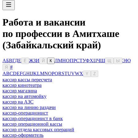
Работа и вакансии
по профессии в Амитхаше
(Забайкальский край)
А
Б
В
Г
Д
Е
Ж
З
И
Л
М
Н
О
П
Р
С
Т
У
Ф
Х
Ц
Ч
Ш
Э
Ю
Ё
Й
К
Щ
Ы
#
Я
A
B
C
D
E
F
G
H
I
J
K
L
M
N
O
P
Q
R
S
T
U
V
W
X
Y
Z
кассир кассы пересчета
кассир кинотеатра
кассир магазина
кассир на автомойку
кассир на АЗС
кассир на линию раздачи
кассир-операционист
кассир-операционист в банк
кассир операционной кассы
кассир отдела кассовых операций
кассир-оформитель