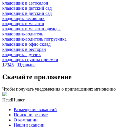
кладовщик в автосалон
кладовщик в детский сад
кладовщик в детский сад
кладовщик-весовщик
кладовщик в магазин
кладовщик в магазин одежды
кладовщик-водитель
кладовщик-водитель погрузчика
кладовщик в офис-склад
кладовщик в ресторан
кладовщик-грузчик
кладовщик группы приемки
1
2
3
4
5
...
11
дальше
Скачайте приложение
Чтобы получать уведомления о приглашениях мгновенно
HeadHunter
Размещение вакансий
Поиск по резюме
О компании
Наши вакансии