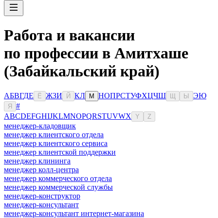
Работа и вакансии
по профессии в Амитхаше
(Забайкальский край)
А
Б
В
Г
Д
Е
Ж
З
И
К
Л
Н
О
П
Р
С
Т
У
Ф
Х
Ц
Ч
Ш
Э
Ю
Ё
Й
М
Щ
Ы
#
Я
A
B
C
D
E
F
G
H
I
J
K
L
M
N
O
P
Q
R
S
T
U
V
W
X
Y
Z
менеджер-кладовщик
менеджер клиентского отдела
менеджер клиентского сервиса
менеджер клиентской поддержки
менеджер клининга
менеджер колл-центра
менеджер коммерческого отдела
менеджер коммерческой службы
менеджер-конструктор
менеджер-консультант
менеджер-консультант интернет-магазина