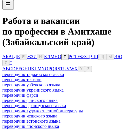
Работа и вакансии
по профессии в Амитхаше
(Забайкальский край)
А
Б
В
Г
Д
Е
Ж
З
И
К
Л
М
Н
О
Р
С
Т
У
Ф
Х
Ц
Ч
Ш
Э
Ю
Ё
Й
П
Щ
Ы
#
Я
A
B
C
D
E
F
G
H
I
J
K
L
M
N
O
P
Q
R
S
T
U
V
W
X
Y
Z
переводчик таджикского языка
переводчик текстов
переводчик узбекского языка
переводчик украинского языка
переводчик фарси
переводчик финского языка
переводчик французского языка
переводчик художественной литературы
переводчик чешского языка
переводчик эстонского языка
переводчик японского языка