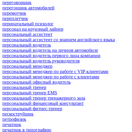
переговорщик
перегонщик автомобилей
перемотчик
переплетчик
перинатальный психолог
персонал на круизный лайнер
персональный ассистент
персональный ассистент со знанием английского языка
персональный водитель
персональный водитель на личном автомобиле
персональный водитель первого лица компании
персональный водитель руководителя
персональный менеджер
персональный менеджер по работе с VIP-клиентами
персональный менеджер по работе с клиентами
персональный офисный водитель
персональный тренер
персональный тренер EMS
персональный тренер тренажерного зала
персональный финансовый консультант
персональный фитнес-тренер
пескоструйщик
петрофизик
печатник
печатник в типографию