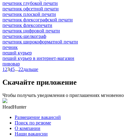
печатник глубокой печати
печатник офсетной печати
печатник плоской печати
печатник флексографской печати
печатник флексопечати
печатник цифровой печати
печатник-шелкограф
печатник широкоформатной печати
печник
пеший курьер
пеший курьер в интернет-магазин
пивовар
1
2
3
4
5
...
22
дальше
Скачайте приложение
Чтобы получать уведомления о приглашениях мгновенно
HeadHunter
Размещение вакансий
Поиск по резюме
О компании
Наши вакансии