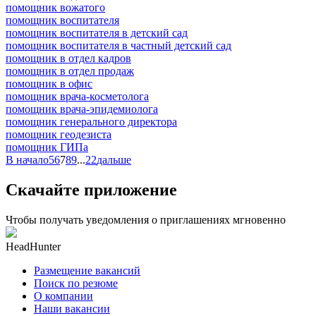
помощник вожатого
помощник воспитателя
помощник воспитателя в детский сад
помощник воспитателя в частный детский сад
помощник в отдел кадров
помощник в отдел продаж
помощник в офис
помощник врача-косметолога
помощник врача-эпидемиолога
помощник генерального директора
помощник геодезиста
помощник ГИПа
В начало
5
6
7
8
9
...
22
дальше
Скачайте приложение
Чтобы получать уведомления о приглашениях мгновенно
HeadHunter
Размещение вакансий
Поиск по резюме
О компании
Наши вакансии