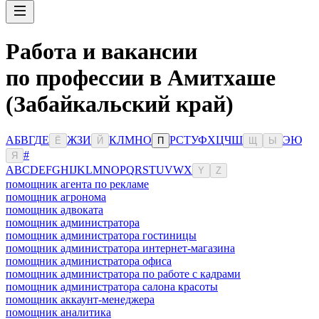
Работа и вакансии
по профессии в Амитхаше
(Забайкальский край)
А
Б
В
Г
Д
Е
Ж
З
И
К
Л
М
Н
О
Р
С
Т
У
Ф
Х
Ц
Ч
Ш
Э
Ю
Ё
Й
П
Щ
Ы
#
Я
A
B
C
D
E
F
G
H
I
J
K
L
M
N
O
P
Q
R
S
T
U
V
W
X
Y
Z
помощник агента по рекламе
помощник агронома
помощник адвоката
помощник администратора
помощник администратора гостиницы
помощник администратора интернет-магазина
помощник администратора офиса
помощник администратора по работе с кадрами
помощник администратора салона красоты
помощник аккаунт-менеджера
помощник аналитика