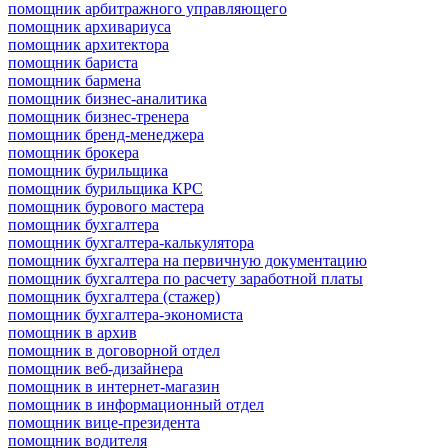
помощник арбитражного управляющего
помощник архивариуса
помощник архитектора
помощник бариста
помощник бармена
помощник бизнес-аналитика
помощник бизнес-тренера
помощник бренд-менеджера
помощник брокера
помощник бурильщика
помощник бурильщика КРС
помощник бурового мастера
помощник бухгалтера
помощник бухгалтера-калькулятора
помощник бухгалтера на первичную документацию
помощник бухгалтера по расчету заработной платы
помощник бухгалтера (стажер)
помощник бухгалтера-экономиста
помощник в архив
помощник в договорной отдел
помощник веб-дизайнера
помощник в интернет-магазин
помощник в информационный отдел
помощник вице-президента
помощник водителя