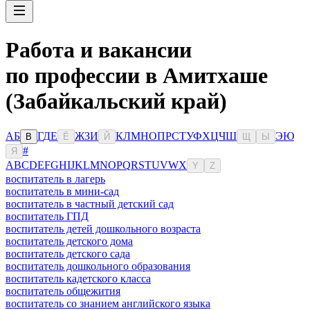
Работа и вакансии
по профессии в Амитхаше
(Забайкальский край)
А
Б
Г
Д
Е
Ж
З
И
К
Л
М
Н
О
П
Р
С
Т
У
Ф
Х
Ц
Ч
Ш
Э
Ю
В
Ё
Й
Щ
Ы
#
Я
A
B
C
D
E
F
G
H
I
J
K
L
M
N
O
P
Q
R
S
T
U
V
W
X
Y
Z
воспитатель в лагерь
воспитатель в мини-сад
воспитатель в частный детский сад
воспитатель ГПД
воспитатель детей дошкольного возраста
воспитатель детского дома
воспитатель детского сада
воспитатель дошкольного образования
воспитатель кадетского класса
воспитатель общежития
воспитатель со знанием английского языка