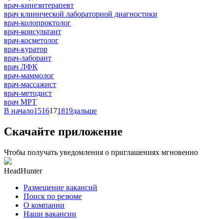
врач-кинезитерапевт
врач клинической лабораторной диагностики
врач-колопроктолог
врач-консультант
врач-косметолог
врач-куратор
врач-лаборант
врач ЛФК
врач-маммолог
врач-массажист
врач-методист
врач МРТ
В начало
15
16
17
18
19
дальше
Скачайте приложение
Чтобы получать уведомления о приглашениях мгновенно
HeadHunter
Размещение вакансий
Поиск по резюме
О компании
Наши вакансии