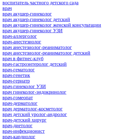
воспитатель частного детского сада
врач
врач акушер-гинеколог
врач акушер-гинеколог детский
врач акушер-гинеколог женской консультации
врач акушер-гинеколог УЗИ
врач-аллерголог
врач-анестезиолог
врач анестезиолог-реаниматолог
врач анестезиолог-реаниматолог детский
врач в фитнес-клуб
врач-гастроэнтеролог детский
врач-гематолог
врач-генетик
врач-гериатр
врач-гинеколог УЗИ
врач гинеколог-эндокринолог
врач-гомеопат
врач-дерматолог
врач дерматолог-косметолог
врач детский уролог-андролог
врач-детский хирург
врач-диетолог
врач-инфекционист
врач-кардиолог