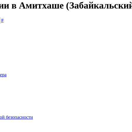
сии в Амитхаше (Забайкальски
#
ера
ой безопасности