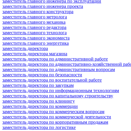
заместитель главного инженера по эксплуатации
заместитель главного инженера проекта
заместитель главного конструктора
заместитель главного метролога
заместитель главного механика
заместитель главного редактора
заместитель главного технолога
заместитель главного экономиста
заместитель главного энергетика
заместитель директора
заместитель директора магазина
заместитель директора по административной работе
заместитель директора по административно-хозяйственной раб
заместитель директора по административным вопросам
заместитель директора по безопасности
заместитель директора по воспитательной работе
заместитель директора по закупкам
заместитель директора по информационным технологиям
заместитель директора по капитальному строительству
заместитель директора по клинингу
заместитель директора по коммерции
заместитель директора по коммерческим вопросам
заместитель директора по коммерческой деятельности
заместитель директора по корпоративным продажам
заместитель директора по логистике