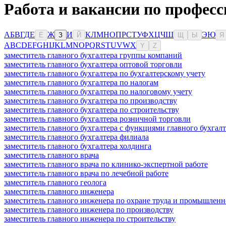
Работа и вакансии по профес
А
Б
В
Г
Д
Е
Ж
И
К
Л
М
Н
О
П
Р
С
Т
У
Ф
Х
Ц
Ч
Ш
Э
Ю
Ё
З
Й
Щ
Ы
Я
A
B
C
D
E
F
G
H
I
J
K
L
M
N
O
P
Q
R
S
T
U
V
W
X
Y
Z
заместитель главного бухгалтера группы компаний
заместитель главного бухгалтера оптовой торговли
заместитель главного бухгалтера по бухгалтерскому учету
заместитель главного бухгалтера по налогам
заместитель главного бухгалтера по налоговому учету
заместитель главного бухгалтера по производству
заместитель главного бухгалтера по строительству
заместитель главного бухгалтера розничной торговли
заместитель главного бухгалтера с функциями главного бухгалт
заместитель главного бухгалтера филиала
заместитель главного бухгалтера холдинга
заместитель главного врача
заместитель главного врача по клинико-экспертной работе
заместитель главного врача по лечебной работе
заместитель главного геолога
заместитель главного инженера
заместитель главного инженера по охране труда и промышленн
заместитель главного инженера по производству
заместитель главного инженера по строительству