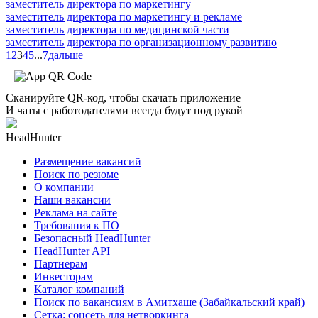
заместитель директора по маркетингу
заместитель директора по маркетингу и рекламе
заместитель директора по медицинской части
заместитель директора по организационному развитию
1
2
3
4
5
...
7
дальше
Сканируйте QR-код, чтобы скачать приложение
И чаты с работодателями всегда будут под рукой
HeadHunter
Размещение вакансий
Поиск по резюме
О компании
Наши вакансии
Реклама на сайте
Требования к ПО
Безопасный HeadHunter
HeadHunter API
Партнерам
Инвесторам
Каталог компаний
Поиск по вакансиям в Амитхаше (Забайкальский край)
Сетка: соцсеть для нетворкинга