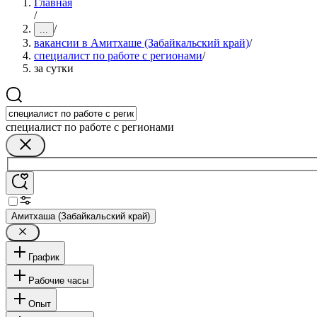
Главная
/
/
...
вакансии в Амитхаше (Забайкальский край)
/
специалист по работе с регионами
/
за сутки
специалист по работе с регионами
Амитхаша (Забайкальский край)
График
Рабочие часы
Опыт