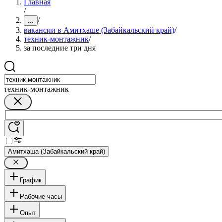
Главная
/
/
...
вакансии в Амитхаше (Забайкальский край)
/
техник-монтажник
/
за последние три дня
техник-монтажник
Амитхаша (Забайкальский край)
График
Рабочие часы
Опыт