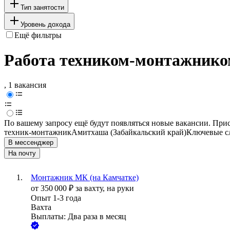
Тип занятости
Уровень дохода
Ещё фильтры
Работа техником-монтажником
, 1 вакансия
По вашему запросу ещё будут появляться новые вакансии. При
техник-монтажник
Амитхаша (Забайкальский край)
Ключевые сл
В мессенджер
На почту
Монтажник МК (на Камчатке)
от
350 000
₽
за вахту,
на руки
Опыт 1-3 года
Вахта
Выплаты: Два раза в месяц