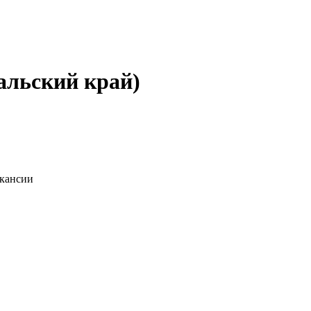
альский край)
акансии