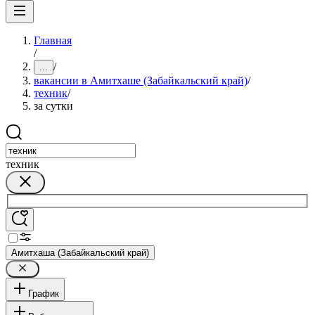
Главная
/
/
...
вакансии в Амитхаше (Забайкальский край)
/
техник
/
за сутки
техник
Амитхаша (Забайкальский край)
График